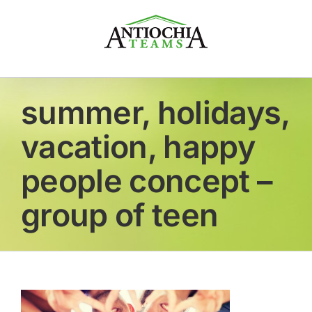
Zum
Inhalt
springen
summer, holidays,
vacation, happy
people concept –
group of teen