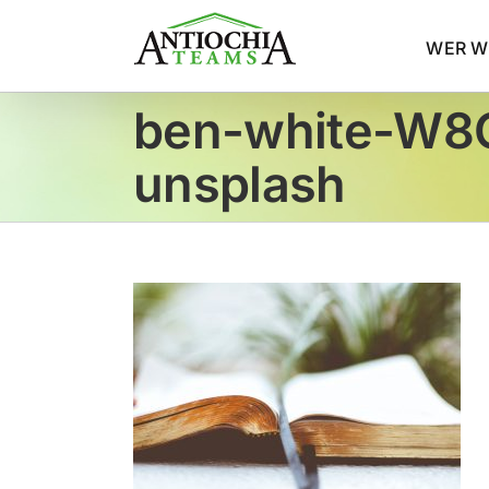
Zum
Inhalt
WER WI
springen
ben-white-W
unsplash