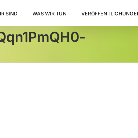
R SIND
WAS WIR TUN
VERÖFFENTLICHUNGE
8Qqn1PmQH0-