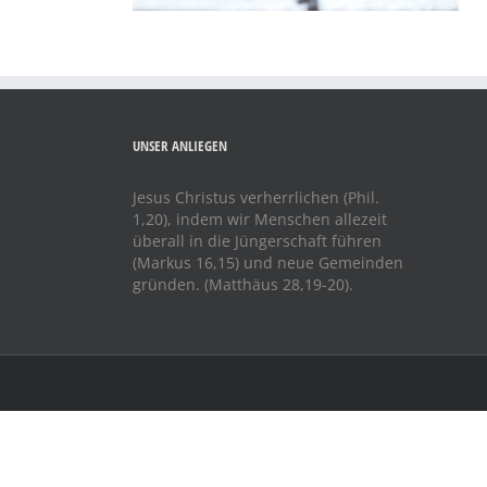
UNSER ANLIEGEN
Jesus Christus verherrlichen (Phil.
1,20), indem wir Menschen allezeit
überall in die Jüngerschaft führen
(Markus 16,15) und neue Gemeinden
gründen. (Matthäus 28,19-20).