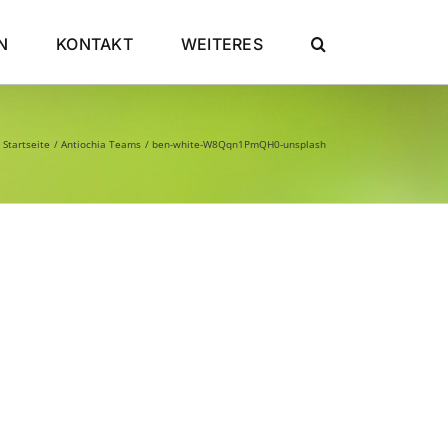
N
KONTAKT
WEITERES
Startseite
Antiochia Teams
ben-white-W8Qqn1PmQH0-unsplash