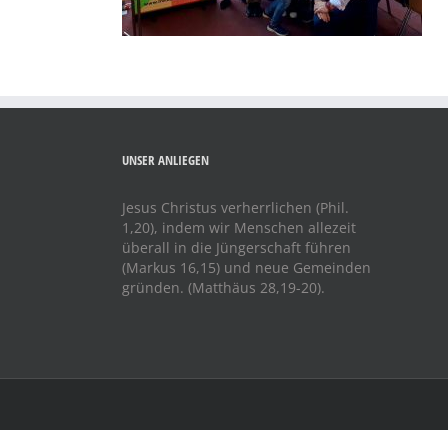
UNSER ANLIEGEN
Jesus Christus verherrlichen (Phil.
1,20), indem wir Menschen allezeit
überall in die Jüngerschaft führen
(Markus 16,15) und neue Gemeinden
gründen. (Matthäus 28,19-20).