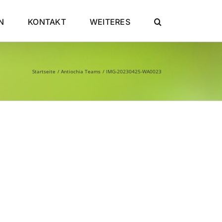
N
KONTAKT
WEITERES
Startseite
Antiochia Teams
IMG-20230425-WA0023