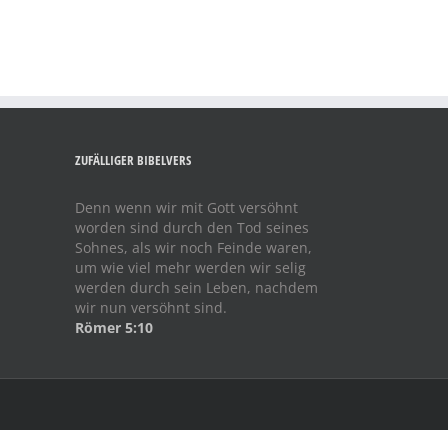
ZUFÄLLIGER BIBELVERS
Denn wenn wir mit Gott versöhnt
worden sind durch den Tod seines
Sohnes, als wir noch Feinde waren,
um wie viel mehr werden wir selig
werden durch sein Leben, nachdem
wir nun versöhnt sind.
Römer 5:10