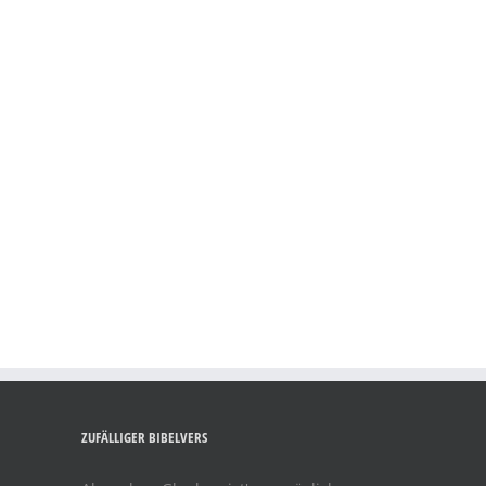
dung mit der anglikanischen Gemeinde "Christ
eiterhin sieht sich die Initiative mit den
er Interessenten aus allen [...]
ZUFÄLLIGER BIBELVERS