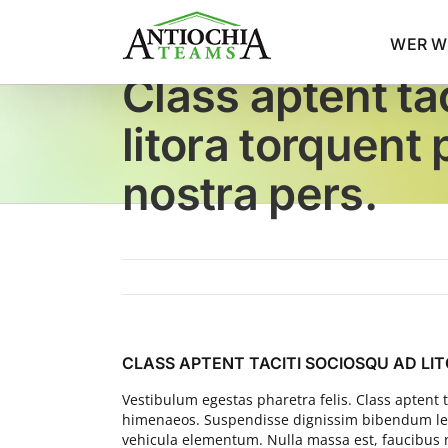
Zum
Inhalt
WER WI
springen
Class aptent ta
litora torquent
nostra pers.
CLASS APTENT TACITI SOCIOSQU AD LI
Vestibulum egestas pharetra felis. Class aptent t
himenaeos. Suspendisse dignissim bibendum le
vehicula elementum. Nulla massa est, faucibus 