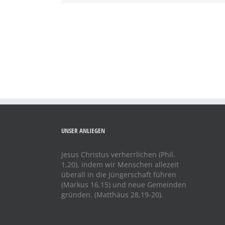
UNSER ANLIEGEN
Jesus Christus verherrlichen (Phil.
1,20), indem wir Menschen allezeit
überall in die Jüngerschaft führen
(Markus 16,15) und neue Gemeinden
gründen. (Matthäus 28,19-20).