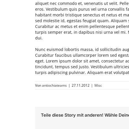
aliquet nec commodo et, venenatis ut velit. Pell
eros. Vestibulum quis purus vel urna convallis f
habitant morbi tristique senectus et netus et m
sed molestie id, egestas feugiat quam. Aliquam
Curabitur ac metus et enim pellentesque pellent
turpis semper erat, in dapibus nisi urna vel mi
dui.
Nunc euismod lobortis massa, id sollicitudin augu
Curabitur faucibus ullamcorper lorem sed egesta
eget. Lorem ipsum dolor sit amet, consectetur adi
tincidunt, tempus sed justo. Vestibulum ultricie
turpis adipiscing pulvinar. Aliquam erat volutpa
Von
antiochiateams
|
27.11.2012
|
Misc
Teile diese Story mit anderen! Wähle Dein