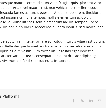
entesque mauris lorem, dictum vitae feugiat quis, placerat vitae
aucibus. Etiam vel mauris nisi, non vehicula est. Pellentesque
alesuada fames ac turpis egestas. Aliquam leo lorem, tincidunt
 sed ipsum non nulla tempus mollis elementum ac dolor.
esque. Nunc ultrices, felis elementum iaculis semper, libero
. Nulla sed nibh libero. Maecenas a libero mauris, sed malesuada
e auctor vel. Integer ornare sollicitudin turpis vitae vestibulum.
s. Pellentesque laoreet auctor eros, et consectetur eros auctor
piscing elit. Vestibulum tortor nisi, egestas eget molestie
s auctor varius. Fusce consequat tincidunt dui, ac adipiscing
t. Vivamus eleifend rhoncus nulla in laoreet.
e Platform!
Facebook
X
LinkedIn
E-
Mai