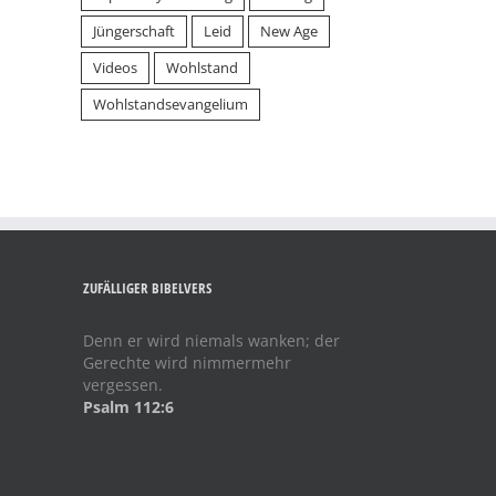
Jüngerschaft
Leid
New Age
Videos
Wohlstand
Wohlstandsevangelium
ZUFÄLLIGER BIBELVERS
Denn er wird niemals wanken; der
Gerechte wird nimmermehr
vergessen.
Psalm 112:6