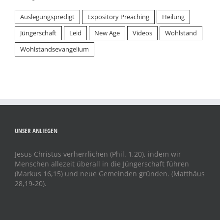
Auslegungspredigt
Expository Preaching
Heilung
Jüngerschaft
Leid
New Age
Videos
Wohlstand
Wohlstandsevangelium
UNSER ANLIEGEN
Jesus Christus verherrlichen (Phil. 1,20), indem wir
Menschen allezeit überall in die Jüngerschaft führen
(Markus 16,15) und neue Gemeinden gründen. (Matthäus
28,19-20).