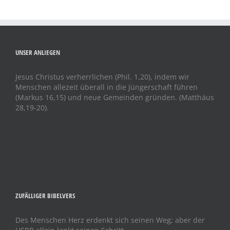
UNSER ANLIEGEN
Jesus Christus verherrlichen (Phil. 1,20), indem wir
Menschen allezeit überall in die Jüngerschaft führen
(Markus 16,15) und neue Gemeinden gründen. (Matthäus
28,19-20).
ZUFÄLLIGER BIBELVERS
Des Menschen Herz erdenkt sich seinen Weg; aber der