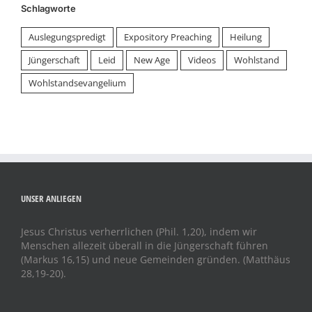
Schlagworte
Auslegungspredigt
Expository Preaching
Heilung
Jüngerschaft
Leid
New Age
Videos
Wohlstand
Wohlstandsevangelium
UNSER ANLIEGEN
Jesus Christus verherrlichen (Phil. 1,20), indem wir
Menschen allezeit überall in die Jüngerschaft führen
(Markus 16,15) und neue Gemeinden gründen. (Matthäus
28,19-20).