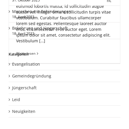
31. Oktober 2025
nc
euismod lobortis massa, id sollicitudin augue
Menschen mit Behinderungen
auctor vel. Integer ornare sollicitudin turpis vitae
18. April 2023
vestibulum. Curabitur faucibus ullamcorper
lorem sed egestas. Pellentesque laoreet auctor
Bekehrung und Jüngerschaft
eros, et consectetur eros auctor eget. Lorem
18. April 2023
ipsum dolor sit amet, consectetur adipiscing elit.
Vestibulum […]
Weiterlesen
Kategorien
Evangelisation
Gemeindegründung
Jüngerschaft
Leid
Neuigkeiten